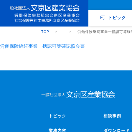
トピック
TOP
労働保険継続事業一括認可等確
労働保険継続事業一括認可等確認照会票
トピック
相談事例
業務内容
ダウンロード